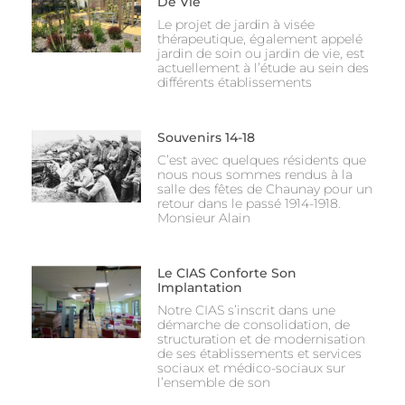
De Vie
Le projet de jardin à visée
thérapeutique, également appelé
jardin de soin ou jardin de vie, est
actuellement à l’étude au sein des
différents établissements
Souvenirs 14-18
C’est avec quelques résidents que
nous nous sommes rendus à la
salle des fêtes de Chaunay pour un
retour dans le passé 1914-1918.
Monsieur Alain
Le CIAS Conforte Son
Implantation
Notre CIAS s’inscrit dans une
démarche de consolidation, de
structuration et de modernisation
de ses établissements et services
sociaux et médico-sociaux sur
l’ensemble de son