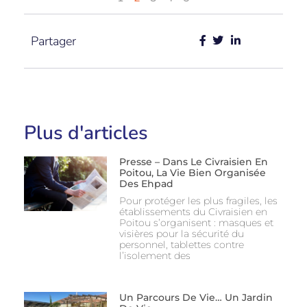
Partager
Plus d'articles
Presse – Dans Le Civraisien En
Poitou, La Vie Bien Organisée
Des Ehpad
Pour protéger les plus fragiles, les
établissements du Civraisien en
Poitou s’organisent : masques et
visières pour la sécurité du
personnel, tablettes contre
l’isolement des
Un Parcours De Vie… Un Jardin