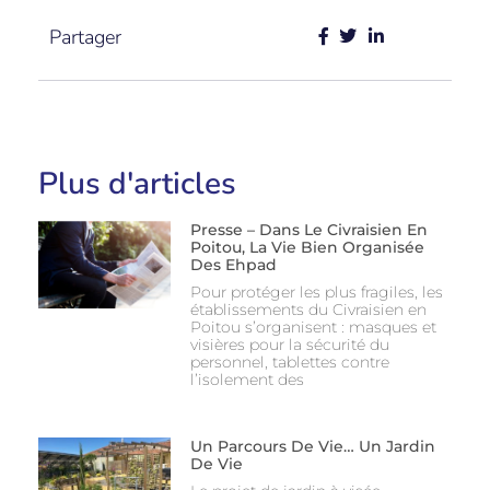
Partager
Plus d'articles
Presse – Dans Le Civraisien En
Poitou, La Vie Bien Organisée
Des Ehpad
Pour protéger les plus fragiles, les
établissements du Civraisien en
Poitou s’organisent : masques et
visières pour la sécurité du
personnel, tablettes contre
l’isolement des
Un Parcours De Vie… Un Jardin
De Vie