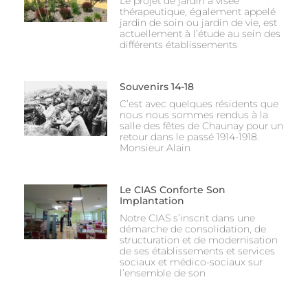
Le projet de jardin à visée
thérapeutique, également appelé
jardin de soin ou jardin de vie, est
actuellement à l’étude au sein des
différents établissements
Souvenirs 14-18
C’est avec quelques résidents que
nous nous sommes rendus à la
salle des fêtes de Chaunay pour un
retour dans le passé 1914-1918.
Monsieur Alain
Le CIAS Conforte Son
Implantation
Notre CIAS s’inscrit dans une
démarche de consolidation, de
structuration et de modernisation
de ses établissements et services
sociaux et médico-sociaux sur
l’ensemble de son