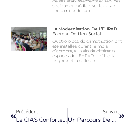
de ses établissements et services
sociaux et médico-sociaux sur
l’ensemble de son
La Modernisation De L’EHPAD,
Facteur De Lien Social
Quatre blocs de climatisation ont
été installés durant le mois
d’octobre, au sein de différents
espaces de l’EHPAD (l’office, la
lingerie et la salle de
Précédent
Suivant
Le CIAS Conforte Son Implantation
Un Parcours De Vie… Un Jardin De Vie