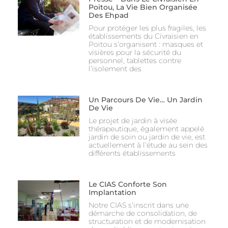
Poitou, La Vie Bien Organisée
Des Ehpad
Pour protéger les plus fragiles, les
établissements du Civraisien en
Poitou s’organisent : masques et
visières pour la sécurité du
personnel, tablettes contre
l’isolement des
Un Parcours De Vie… Un Jardin
De Vie
Le projet de jardin à visée
thérapeutique, également appelé
jardin de soin ou jardin de vie, est
actuellement à l’étude au sein des
différents établissements
Le CIAS Conforte Son
Implantation
Notre CIAS s’inscrit dans une
démarche de consolidation, de
structuration et de modernisation