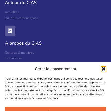
Autour du CIAS
Actualités
Bulletins d'informations
A propos du CIAS
Contacts & membres
Les services
Nous contacter
Gérer le consentement
Informations
Pour offrir les meilleures expériences, nous utilisons des technologies telles
que les cookies pour stocker et/ou accéder aux informations des appareils. Le
Mentions légales
fait de consentir à ces technologies nous permettra de traiter des données
Politiques de confidentialité
telles que le comportement de navigation ou les ID uniques sur ce site. Le fait
de ne pas consentir ou de retirer son consentement peut avoir un effet négatif
EHPAD le champ du Chail
sur certaines caractéristiques et fonctions.
EHPAD le Logis des Charrières
Résidence Autonomie les Bons Enfants