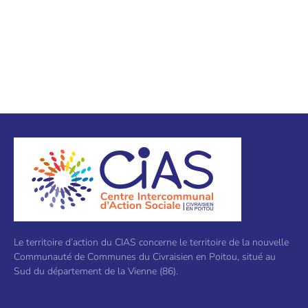
Le territoire d’action du CIAS concerne le territoire de la nouvelle
Communauté de Communes du Civraisien en Poitou, situé au
Sud du département de la Vienne (86).