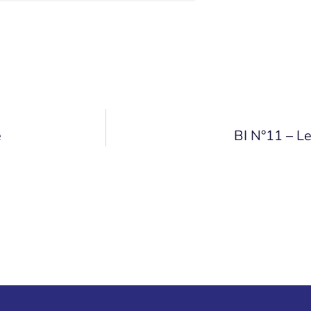
e
BI N°11 – L