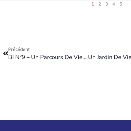
1
2
3
4
5
Précédent
BI N°9 – Un Parcours De Vie… Un Jardin De Vi