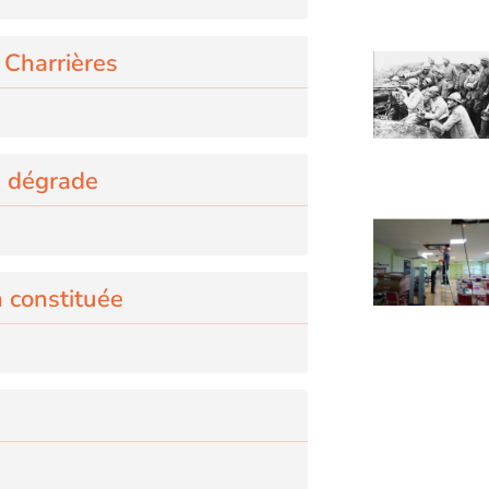
 Charrières
e dégrade
n constituée