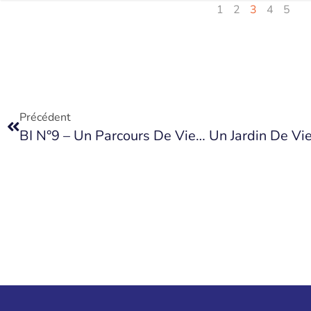
1
2
3
4
5
Précédent
BI N°9 – Un Parcours De Vie… Un Jardin De Vi