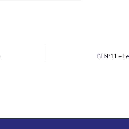
e
BI N°11 – L