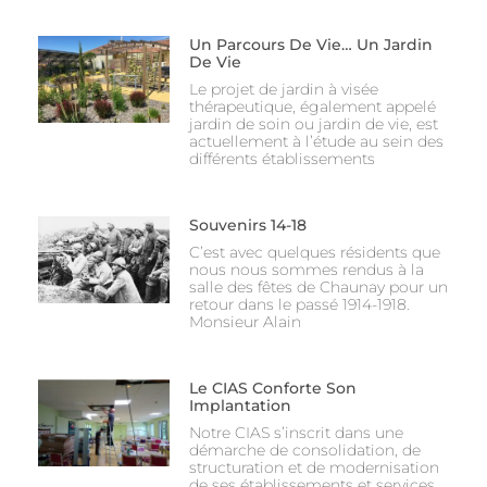
Un Parcours De Vie… Un Jardin
De Vie
Le projet de jardin à visée
thérapeutique, également appelé
jardin de soin ou jardin de vie, est
actuellement à l’étude au sein des
différents établissements
Souvenirs 14-18
C’est avec quelques résidents que
nous nous sommes rendus à la
salle des fêtes de Chaunay pour un
retour dans le passé 1914-1918.
Monsieur Alain
Le CIAS Conforte Son
Implantation
Notre CIAS s’inscrit dans une
démarche de consolidation, de
structuration et de modernisation
de ses établissements et services