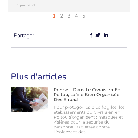
1 juin 2021
1
2
3
4
5
Partager
Plus d'articles
Presse – Dans Le Civraisien En
Poitou, La Vie Bien Organisée
Des Ehpad
Pour protéger les plus fragiles, les
établissements du Civraisien en
Poitou s’organisent : masques et
visières pour la sécurité du
personnel, tablettes contre
l’isolement des