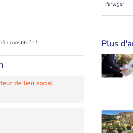
Partager
Plus d'a
fin constituée !
n
eur de lien social