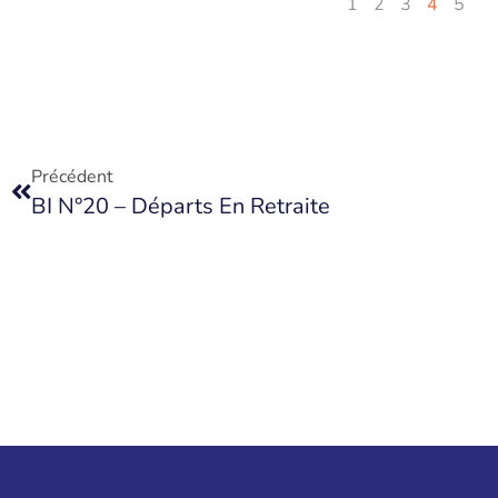
1
2
3
4
5
Précédent
BI N°20 – Départs En Retraite