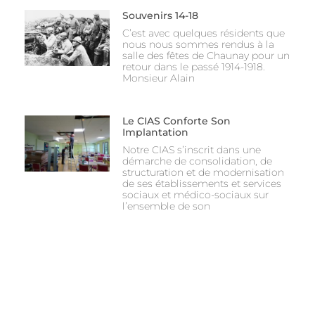
Souvenirs 14-18
C’est avec quelques résidents que
nous nous sommes rendus à la
salle des fêtes de Chaunay pour un
retour dans le passé 1914-1918.
Monsieur Alain
Le CIAS Conforte Son
Implantation
Notre CIAS s’inscrit dans une
démarche de consolidation, de
structuration et de modernisation
de ses établissements et services
sociaux et médico-sociaux sur
l’ensemble de son