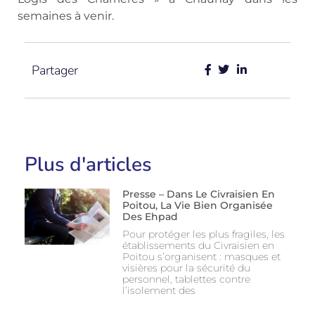
semaines à venir.
Partager
Plus d'articles
Presse – Dans Le Civraisien En
Poitou, La Vie Bien Organisée
Des Ehpad
Pour protéger les plus fragiles, les
établissements du Civraisien en
Poitou s’organisent : masques et
visières pour la sécurité du
personnel, tablettes contre
l’isolement des