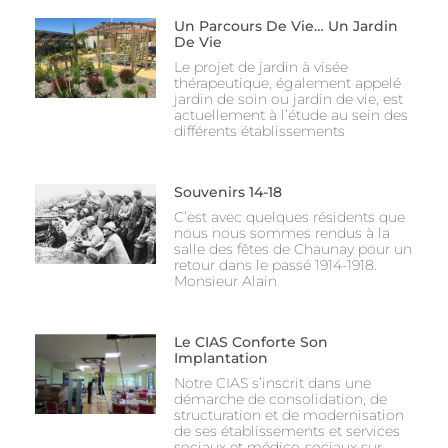
Un Parcours De Vie… Un Jardin
De Vie
Le projet de jardin à visée
thérapeutique, également appelé
jardin de soin ou jardin de vie, est
actuellement à l’étude au sein des
différents établissements
Souvenirs 14-18
C’est avec quelques résidents que
nous nous sommes rendus à la
salle des fêtes de Chaunay pour un
retour dans le passé 1914-1918.
Monsieur Alain
Le CIAS Conforte Son
Implantation
Notre CIAS s’inscrit dans une
démarche de consolidation, de
structuration et de modernisation
de ses établissements et services
sociaux et médico-sociaux sur