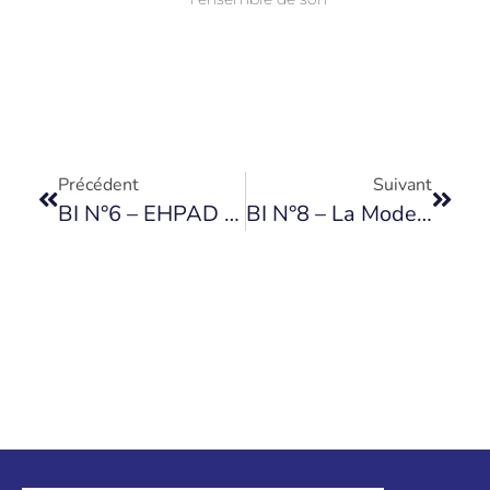
Précédent
Suivant
BI N°6 – EHPAD De Couhé
BI N°8 – La Modernisation De L’EHPAD, Facteur De Lien Social