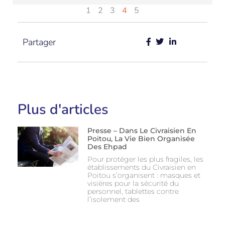
1
2
3
4
5
Partager
Plus d'articles
Presse – Dans Le Civraisien En
Poitou, La Vie Bien Organisée
Des Ehpad
Pour protéger les plus fragiles, les
établissements du Civraisien en
Poitou s’organisent : masques et
visières pour la sécurité du
personnel, tablettes contre
l’isolement des