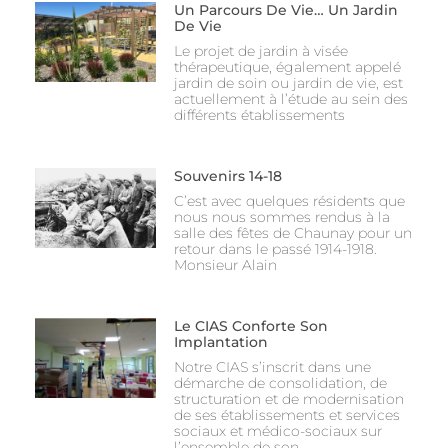
Un Parcours De Vie… Un Jardin
De Vie
Le projet de jardin à visée
thérapeutique, également appelé
jardin de soin ou jardin de vie, est
actuellement à l’étude au sein des
différents établissements
Souvenirs 14-18
C’est avec quelques résidents que
nous nous sommes rendus à la
salle des fêtes de Chaunay pour un
retour dans le passé 1914-1918.
Monsieur Alain
Le CIAS Conforte Son
Implantation
Notre CIAS s’inscrit dans une
démarche de consolidation, de
structuration et de modernisation
de ses établissements et services
sociaux et médico-sociaux sur
l’ensemble de son