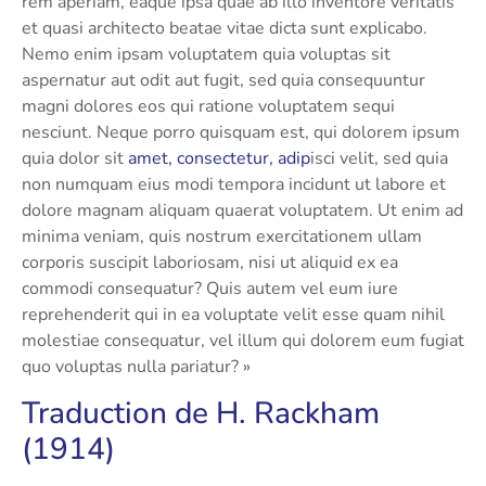
rem aperiam, eaque ipsa quae ab illo inventore veritatis
et quasi architecto beatae vitae dicta sunt explicabo.
Nemo enim ipsam voluptatem quia voluptas sit
aspernatur aut odit aut fugit, sed quia consequuntur
magni dolores eos qui ratione voluptatem sequi
nesciunt. Neque porro quisquam est, qui dolorem ipsum
quia dolor sit
amet, consectetur, adip
isci velit, sed quia
non numquam eius modi tempora incidunt ut labore et
dolore magnam aliquam quaerat voluptatem. Ut enim ad
minima veniam, quis nostrum exercitationem ullam
corporis suscipit laboriosam, nisi ut aliquid ex ea
commodi consequatur? Quis autem vel eum iure
reprehenderit qui in ea voluptate velit esse quam nihil
molestiae consequatur, vel illum qui dolorem eum fugiat
quo voluptas nulla pariatur? »
Traduction de H. Rackham
(1914)