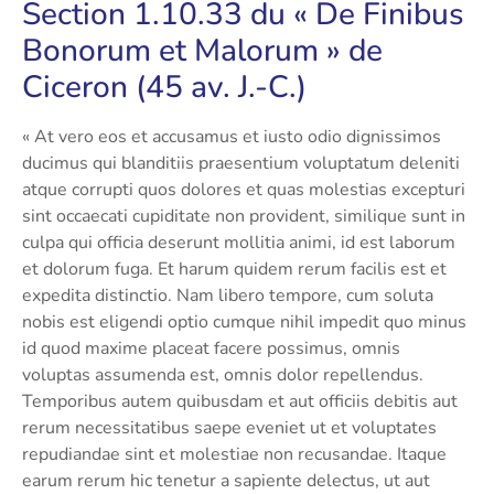
Section 1.10.33 du « De Finibus
Bonorum et Malorum » de
Ciceron (45 av. J.-C.)
« At vero eos et accusamus et iusto odio dignissimos
ducimus qui blanditiis praesentium voluptatum deleniti
atque corrupti quos dolores et quas molestias excepturi
sint occaecati cupiditate non provident, similique sunt in
culpa qui officia deserunt mollitia animi, id est laborum
et dolorum fuga. Et harum quidem rerum facilis est et
expedita distinctio. Nam libero tempore, cum soluta
nobis est eligendi optio cumque nihil impedit quo minus
id quod maxime placeat facere possimus, omnis
voluptas assumenda est, omnis dolor repellendus.
Temporibus autem quibusdam et aut officiis debitis aut
rerum necessitatibus saepe eveniet ut et voluptates
repudiandae sint et molestiae non recusandae. Itaque
earum rerum hic tenetur a sapiente delectus, ut aut